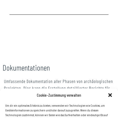
Dokumentationen
Umfassende Dokumentation aller Phasen von archäologischen
Projekten. Dies kann die Erstellung detaillierter Berichte für
die Einhaltung von Vorschriften, Projektbeteiligte und die
Cookie-Zustimmung verwalten
Öffentlichkeit beinhalten.
Um dir ein optimales Erlebnis zu bieten, verwenden wir Technologien wie Cookies, um
Geräteinformationen zu speichern und/oder darauf zuzugreifen. Wenn du diesen
Abschließende Projektberichte, Zwischenberichte und
Technologien zustimmst, können wir Daten wie das Surfverhalten oder eindeutige IDs auf