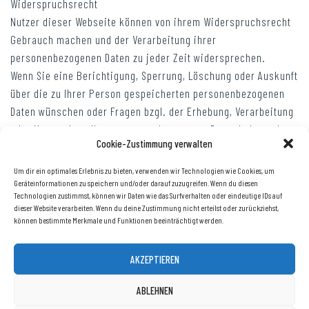
Widerspruchsrecht
Nutzer dieser Webseite können von ihrem Widerspruchsrecht
Gebrauch machen und der Verarbeitung ihrer
personenbezogenen Daten zu jeder Zeit widersprechen.
Wenn Sie eine Berichtigung, Sperrung, Löschung oder Auskunft
über die zu Ihrer Person gespeicherten personenbezogenen
Daten wünschen oder Fragen bzgl. der Erhebung, Verarbeitung
oder Verwendung Ihrer personenbezogenen Daten haben oder
Cookie-Zustimmung verwalten
erteilte Einwilligungen widerrufen möchten, wenden Sie sich
bitte an folgende E-Mail-Adresse: info@hyperscreen.de
Um dir ein optimales Erlebnis zu bieten, verwenden wir Technologien wie Cookies, um
Geräteinformationen zu speichern und/oder darauf zuzugreifen. Wenn du diesen
Technologien zustimmst, können wir Daten wie das Surfverhalten oder eindeutige IDs auf
dieser Website verarbeiten. Wenn du deine Zustimmung nicht erteilst oder zurückziehst,
rundlegendes
Diese Datenschutzerklärung soll die Nutzer dieser Website über die Art, den Umfang und den Zweck der Erhebung und Verwendung personenbezogener Daten durch den Websitebetreiber
HYPERSCREEN GmbH, Lederergasse 6, 85088 Vohburg
Telefon: 08457-93 67 78 0, Fax: 08457-93 67 78 1
können bestimmte Merkmale und Funktionen beeinträchtigt werden.
info@hyperscreen.de, www.hyperscreen.de informieren.
Copyright © 2026 Hyperscreen
AKZEPTIEREN
IMPRESSUM
DATENSCHUTZ
ABLEHNEN
COOKIE-RICHTLINIE (EU)