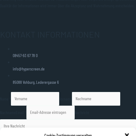
Qualität der Informationen wird immer über die Akzeptanz und Wahrnehmung entscheiden.
KONTAKT INFORMATIONEN
08457-93 67 78 0
info@hyperscreen.de
85088 Vohburg, Lederergasse 6
Name *
Vorname
Nachname
Email *
Nachricht
Cookie-Zustimmung verwalten