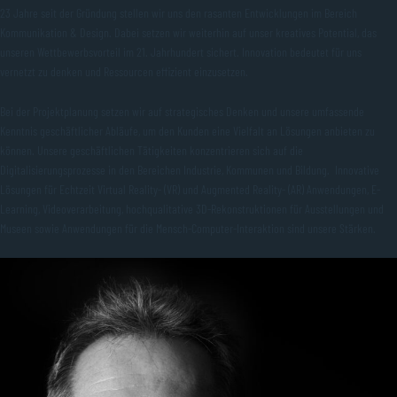
23 Jahre seit der Gründung stellen wir uns den rasanten Entwicklungen im Bereich
Kommunikation & Design. Dabei setzen wir weiterhin auf unser kreatives Potential, das
unseren Wettbewerbsvorteil im 21. Jahrhundert sichert. Innovation bedeutet für uns
vernetzt zu denken und Ressourcen effizient einzusetzen.
Bei der Projektplanung setzen wir auf strategisches Denken und unsere umfassende
Kenntnis geschäftlicher Abläufe, um den Kunden eine Vielfalt an Lösungen anbieten zu
können. Unsere geschäftlichen Tätigkeiten konzentrieren sich auf die
Digitalisierungsprozesse in den Bereichen Industrie, Kommunen und Bildung. Innovative
Lösungen für Echtzeit Virtual Reality- (VR) und Augmented Reality- (AR) Anwendungen, E-
Learning, Videoverarbeitung, hochqualitative 3D-Rekonstruktionen für Ausstellungen und
Museen sowie Anwendungen für die Mensch-Computer-Interaktion sind unsere Stärken.