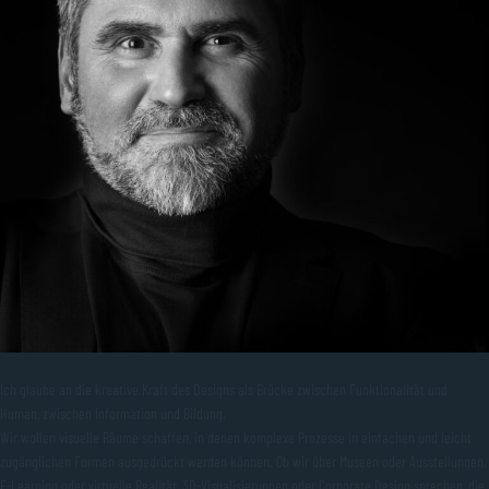
Ich glaube an die kreative Kraft des Designs als Brücke zwischen Funktionalität und
Human, zwischen Information und Bildung.
Wir wollen visuelle Räume schaffen, in denen komplexe Prozesse in einfachen und leicht
zugänglichen Formen ausgedrückt werden können. Ob wir über Museen oder Ausstellungen,
E-Learning oder virtuelle Realität, 3D-Visualisierungen oder Corporate Design sprechen, die